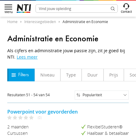
Contact
Menu
Home
Interessegebieden
Administratie en Economie
Administratie en Economie
Als cijfers en administratie jouw passie zijn, zit je goed bij
NTI.
Lees meer
Niveau
Type
Duur
Prijs
Soo
Filters
Resultaten
51
-
54
van
54
Populariteit
Populariteit
Naam (A-Z)
Powerpoint voor gevorderden
Naam (Z-A)
(0)
Prijs (Laag-Hoog)
2 maanden
FlexibelStuderen®
Prijs (Hoog-Laag)
Cursussen
Haalbaar & betaalbaar