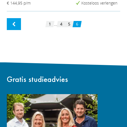
€ 144,95
p/m
Kosteloos verlengen
1
4
5
6
...
Gratis studieadvies