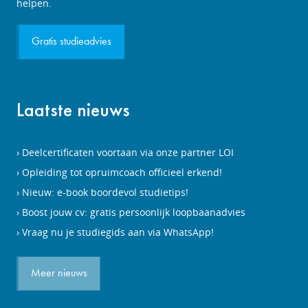
aanvragen
helpen.
Gratis studieadvies
Laatste nieuws
Deelcertificaten voortaan via onze partner LOI
Opleiding tot opruimcoach officieel erkend!
Nieuw: e-book boordevol studietips!
Boost jouw cv: gratis persoonlijk loopbaanadvies
Vraag nu je studiegids aan via WhatsApp!
Meer nieuws