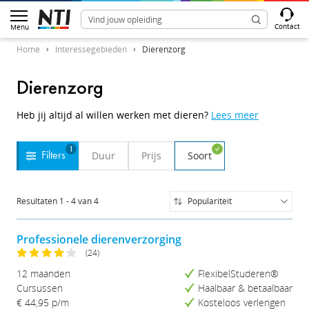
Contact
Menu
Home
Interessegebieden
Dierenzorg
Dierenzorg
Heb jij altijd al willen werken met dieren?
Lees meer
1
Duur
Prijs
Soort
Filters
Resultaten
1
-
4
van
4
Populariteit
Populariteit
Naam (A-Z)
Professionele dierenverzorging
Naam (Z-A)
(24)
Prijs (Laag-Hoog)
12 maanden
FlexibelStuderen®
Prijs (Hoog-Laag)
Cursussen
Haalbaar & betaalbaar
Studieduur (Kort-Lang)
€ 44,95
p/m
Kosteloos verlengen