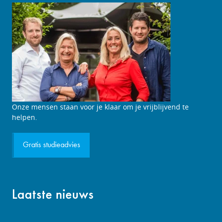
Studieadviesgesprek
Onze mensen staan voor je klaar om je vrijblijvend te
aanvragen
helpen.
Gratis studieadvies
Laatste nieuws