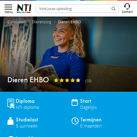
Contact
Menu
Cursussen
Dierenzorg
Dieren EHBO
Dieren EHBO
(10)
Diploma
Start
NTI-diploma
Dagelijks
Studielast
Termijnen
5 uur/week
8 maanden