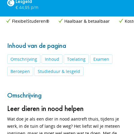
Lesgeld
€ 44,95 p/m
FlexibelStuderen®
Haalbaar & betaalbaar
Kost
Inhoud van de pagina
Omschrijving
Inhoud
Toelating
Examen
Beroepen
Studieduur & lesgeld
Omschrijving
Leer dieren in nood helpen
Wat doe je als een dier in nood aantreft thuis, tijdens je
werk, in de tuin of langs de weg? Het liefst wil je meteen
ingrijpen, maar je moet wel weten wat te doen. Met de