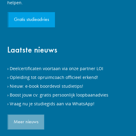
aanvragen
helpen.
Gratis studieadvies
Laatste nieuws
Deelcertificaten voortaan via onze partner LOI
Opleiding tot opruimcoach officieel erkend!
Nieuw: e-book boordevol studietips!
Boost jouw cv: gratis persoonlijk loopbaanadvies
Vraag nu je studiegids aan via WhatsApp!
Meer nieuws