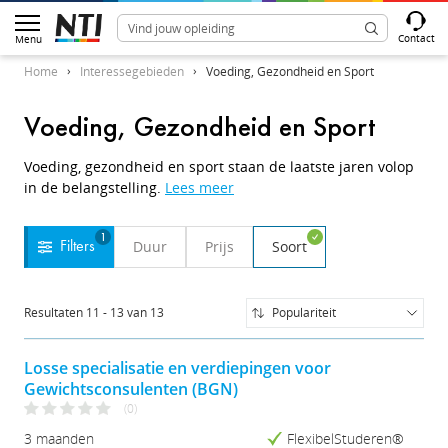
Contact
Menu
Home
Interessegebieden
Voeding, Gezondheid en Sport
Voeding, Gezondheid en Sport
Voeding, gezondheid en sport staan de laatste jaren volop
in de belangstelling.
Lees meer
1
Duur
Prijs
Soort
Filters
Resultaten
11
-
13
van
13
Populariteit
Populariteit
Naam (A-Z)
Losse specialisatie en verdiepingen voor
Naam (Z-A)
Gewichtsconsulenten (BGN)
Prijs (Laag-Hoog)
(0)
Prijs (Hoog-Laag)
3 maanden
FlexibelStuderen®