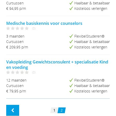
Studieduur (Kort-Lang)
Cursussen
Haalbaar & betaalbaar
Studieduur (Lang-Kort)
€ 94,95
p/m
Kosteloos verlengen
Medische basiskennis voor counselors
(0)
3 maanden
FlexibelStuderen®
Cursussen
Haalbaar & betaalbaar
€ 209,95
p/m
Kosteloos verlengen
Vakopleiding Gewichtsconsulent + specialisatie Kind
en voeding
(0)
12 maanden
FlexibelStuderen®
Cursussen
Haalbaar & betaalbaar
€ 79,95
p/m
Kosteloos verlengen
1
2