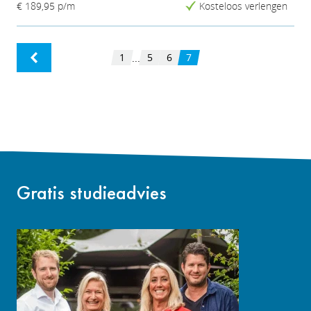
€ 189,95
p/m
Kosteloos verlengen
1
5
6
7
...
Gratis studieadvies