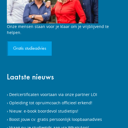
Studieadviesgesprek
Onze mensen staan voor je klaar om je vrijblijvend te
aanvragen
helpen.
Gratis studieadvies
Laatste nieuws
Deelcertificaten voortaan via onze partner LOI
Opleiding tot opruimcoach officieel erkend!
Nieuw: e-book boordevol studietips!
Boost jouw cv: gratis persoonlijk loopbaanadvies
Vraag nu je studiegids aan via WhatsApp!