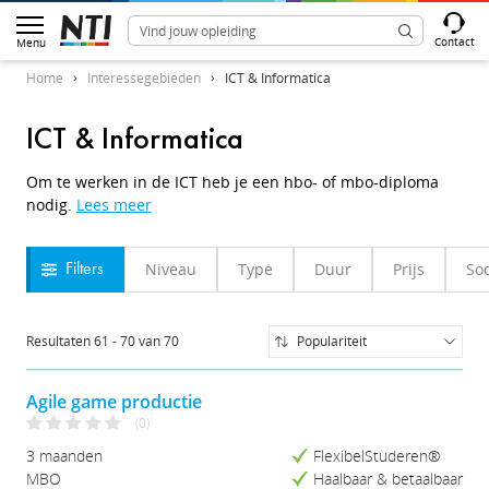
Contact
Menu
Home
Interessegebieden
ICT & Informatica
ICT & Informatica
Om te werken in de ICT heb je een hbo- of mbo-diploma
nodig.
Lees meer
Niveau
Type
Duur
Prijs
Soo
Filters
Resultaten
61
-
70
van
70
Populariteit
Populariteit
Naam (A-Z)
Agile game productie
Naam (Z-A)
(0)
Prijs (Laag-Hoog)
3 maanden
FlexibelStuderen®
Prijs (Hoog-Laag)
MBO
Haalbaar & betaalbaar