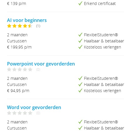
Studieduur (Kort-Lang)
€ 139 p/m
Erkend certificaat
Studieduur (Lang-Kort)
AI voor beginners
(1)
2 maanden
FlexibelStuderen®
Cursussen
Haalbaar & betaalbaar
€ 199,95
p/m
Kosteloos verlengen
Powerpoint voor gevorderden
(0)
2 maanden
FlexibelStuderen®
Cursussen
Haalbaar & betaalbaar
€ 94,95
p/m
Kosteloos verlengen
Word voor gevorderden
(0)
2 maanden
FlexibelStuderen®
Cursussen
Haalbaar & betaalbaar