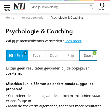
Contact
Menu
Home
Interessegebieden
Psychologie & Coaching
Psychologie & Coaching
Wil jij je mensenkennis verbreden?
Lees meer
1
Type
Duur
Prijs
Soort
Filters
Er zijn geen resultaten gevonden bij de opgegeven
zoekterm.
Misschien kun je één van de onderstaande suggesties
proberen?
• Controleer de spelling van de zoekterm, misschien staat
er een foutje in
• Maak de zoekterm algemener, zodat het meer resultaten