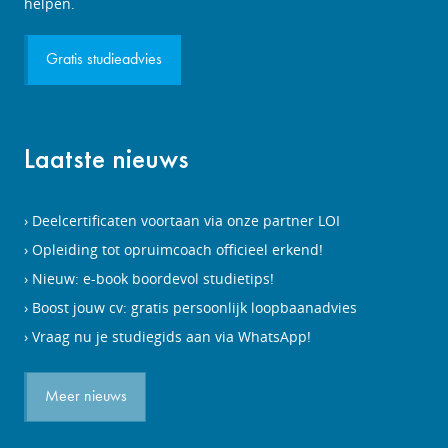
aanvragen
helpen.
Gratis studieadvies
Laatste nieuws
Deelcertificaten voortaan via onze partner LOI
Opleiding tot opruimcoach officieel erkend!
Nieuw: e-book boordevol studietips!
Boost jouw cv: gratis persoonlijk loopbaanadvies
Vraag nu je studiegids aan via WhatsApp!
Meer nieuws