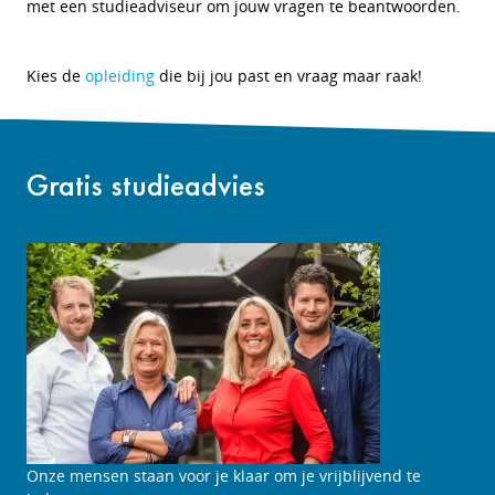
met een studieadviseur om jouw vragen te beantwoorden.
Kies de
opleiding
die bij jou past en vraag maar raak!
Gratis studieadvies
Studieadviesgesprek
Onze mensen staan voor je klaar om je vrijblijvend te