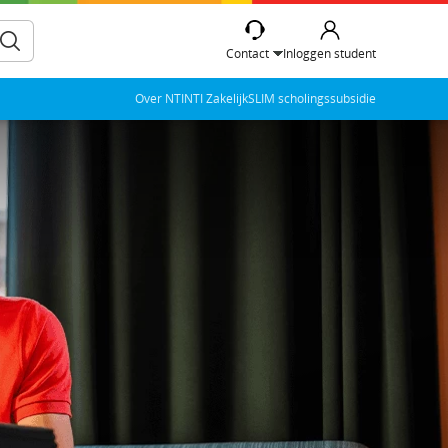
Contact
Inloggen student
Over NTI
NTI Zakelijk
SLIM scholingssubsidie