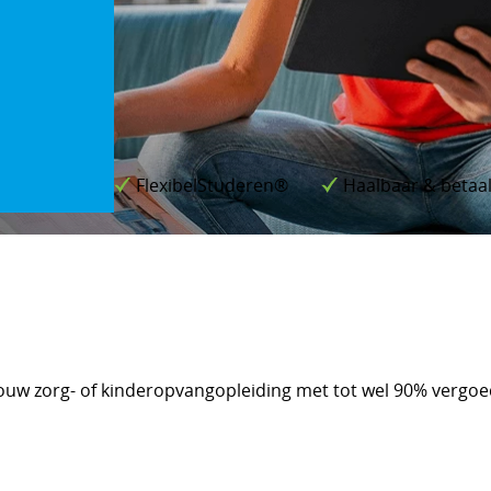
FlexibelStuderen®
Haalbaar & betaa
ouw zorg- of kinderopvangopleiding met tot wel 90% vergo