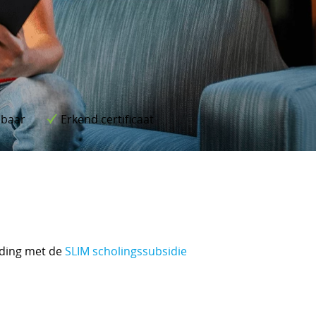
lbaar
Erkend certificaat
eding met de
SLIM scholingssubsidie