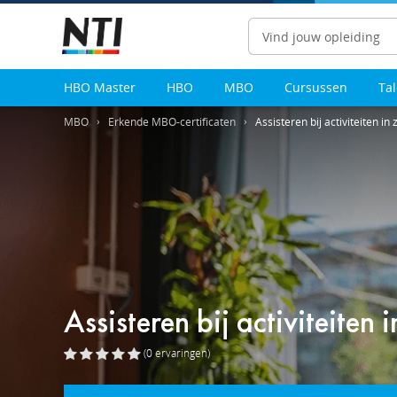
Zoeken
HBO Master
HBO
MBO
Cursussen
Ta
MBO
Erkende MBO-certificaten
Assisteren bij activiteiten in
Assisteren bij activiteiten 
(0
ervaringen
)