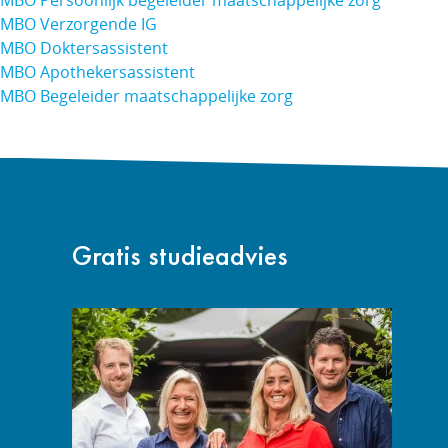
MBO Persoonlijk begeleider maatschappelijke zorg
MBO Verzorgende IG
MBO Doktersassistent
MBO Apothekersassistent
MBO Begeleider maatschappelijke zorg
Gratis studieadvies