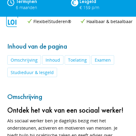
Termijnen
Lesgeld
6 maanden
€ 159 p/m
FlexibelStuderen®
Haalbaar & betaalbaar
Inhoud van de pagina
Omschrijving
Inhoud
Toelating
Examen
Studieduur & lesgeld
Omschrijving
Ontdek het vak van een sociaal werker!
Als sociaal werker ben je dagelijks bezig met het
ondersteunen, activeren en motiveren van mensen. Je
biedt hulp bij praktische zaken en geeft advies over