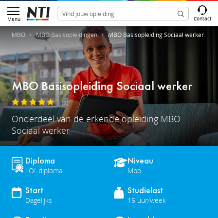
Contact
Menu
MBO
MBO Basisopleidingen
MBO Basisopleiding Sociaal werker
MBO Basisopleiding Sociaal werker
(2)
Onderdeel van de erkende opleiding MBO
Sociaal werker
Diploma
Niveau
LOI-diploma
Mbo
Start
Studielast
Dagelijks
15 uur/week