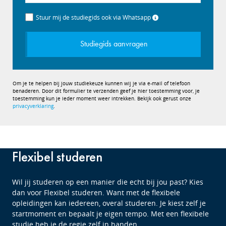
+31
Stuur mij de studiegids ook via Whatsapp
Studiegids aanvragen
Om je te helpen bij jouw studiekeuze kunnen wij je via e-mail of telefoon
benaderen. Door dit formulier te verzenden geef je hier toestemming voor, je
toestemming kun je ieder moment weer intrekken. Bekijk ook gerust onze
privacyverklaring
.
Flexibel studeren
Wil jij studeren op een manier die echt bij jou past? Kies
dan voor Flexibel studeren. Want met de flexibele
opleidingen kan iedereen, overal studeren. Je kiest zelf je
startmoment en bepaalt je eigen tempo. Met een flexibele
studie heb je de regie zelf in handen.