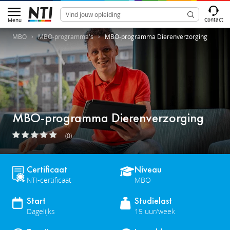
Contact
Menu
MBO
MBO-programma's
MBO-programma Dierenverzorging
MBO-programma Dierenverzorging
(0)
Certificaat
Niveau
NTI-certificaat
MBO
Start
Studielast
Dagelijks
15 uur/week