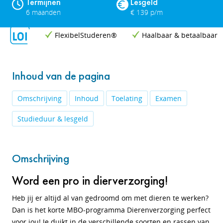
Termijnen
Lesgeld
6 maanden
€ 139 p/m
FlexibelStuderen®
Haalbaar & betaalbaar
Inhoud van de pagina
Omschrijving
Inhoud
Toelating
Examen
Studieduur & lesgeld
Omschrijving
Word een pro in dierverzorging!
Heb jij er altijd al van gedroomd om met dieren te werken?
Dan is het korte MBO-programma Dierenverzorging perfect
voor jou! Je duikt in de verschillende soorten en rassen van