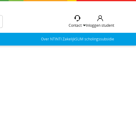
Contact
Inloggen student
Over NTI
NTI Zakelijk
SLIM scholingssubsidie