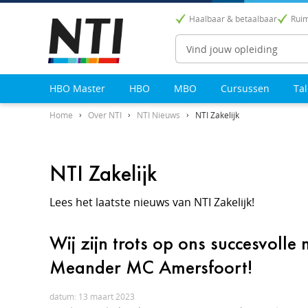
Haalbaar & betaalbaar
Ruim
Zoeken
HBO Master
HBO
MBO
Cursussen
Ta
Home
Over NTI
NTI Nieuws
NTI Zakelijk
NTI Zakelijk
Lees het laatste nieuws van NTI Zakelijk!
Wij zijn trots op ons succesvolle
Meander MC Amersfoort!
datum: 13 maart 2023