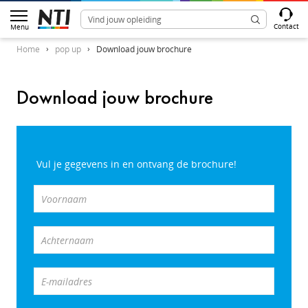
Contact
Menu
Home
pop up
Download jouw brochure
Download jouw brochure
Vul je gegevens in en ontvang de brochure!
Voornaam
Achternaam
E-mailadres