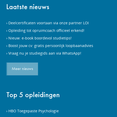
Laatste nieuws
Deelcertificaten voortaan via onze partner LOI
Opleiding tot opruimcoach officieel erkend!
Nieuw: e-book boordevol studietips!
Boost jouw cv: gratis persoonlijk loopbaanadvies
Vraag nu je studiegids aan via WhatsApp!
Meer nieuws
Top 5 opleidingen
HBO Toegepaste Psychologie