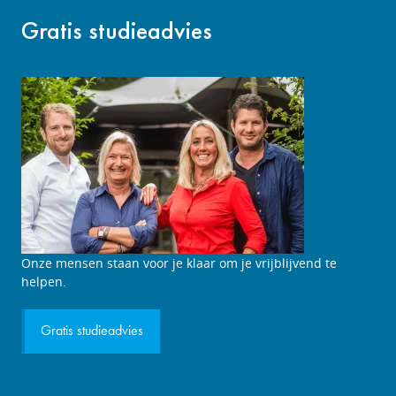
Gratis studieadvies
Studieadviesgesprek
Onze mensen staan voor je klaar om je vrijblijvend te
aanvragen
helpen.
Gratis studieadvies