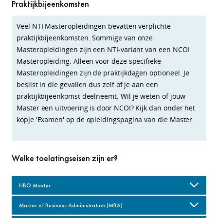
Praktijkbijeenkomsten
Veel NTI Masteropleidingen bevatten verplichte
praktijkbijeenkomsten.
Sommige van onze
Masteropleidingen zijn een NTI-variant van een NCOI
Masteropleiding. Alleen voor deze specifieke
Masteropleidingen zijn de praktijkdagen optioneel. Je
beslist in die gevallen dus zelf of je aan een
praktijkbijeenkomst deelneemt. Wil je weten of jouw
Master een uitvoering is door NCOI? Kijk dan onder het
kopje 'Examen' op de opleidingspagina van die Master.
Welke toelatingseisen zijn er?
HBO Master
Master of Business Administration (MBA)