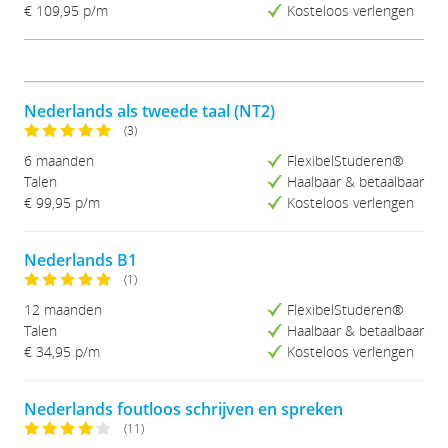
€ 109,95
p/m
Kosteloos verlengen
Nederlands als tweede taal (NT2)
(3)
6 maanden
FlexibelStuderen®
Talen
Haalbaar & betaalbaar
€ 99,95
p/m
Kosteloos verlengen
Nederlands B1
(1)
12 maanden
FlexibelStuderen®
Talen
Haalbaar & betaalbaar
€ 34,95
p/m
Kosteloos verlengen
Nederlands foutloos schrijven en spreken
(11)