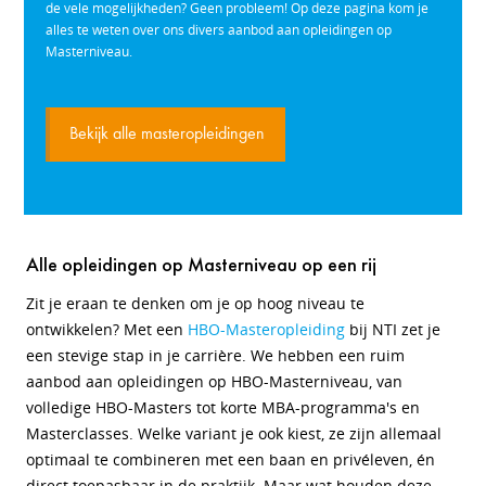
de vele mogelijkheden? Geen probleem! Op deze pagina kom je
alles te weten over ons divers aanbod aan opleidingen op
Masterniveau.
Bekijk alle masteropleidingen
Alle opleidingen op Masterniveau op een rij
Zit je eraan te denken om je op hoog niveau te
ontwikkelen?
Met een
HBO-Masteropleiding
bij NTI zet je
een stevige stap in je carrière. We hebben een
ruim
aanbod aan opleidingen op HBO-Masterniveau, van
volledige HBO-Masters tot korte MBA-programma's en
Masterclasses. Welke variant je ook kiest, ze zijn allemaal
optimaal te combineren met een baan en privéleven, én
direct toepasbaar in de praktijk.
Maar wat houden deze