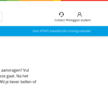
Contact
Inloggen student
Over NTI
NTI Zakelijk
SLIM scholingssubsidie
g aanvragen? Vul
sse gaat. Na het
l je liever bellen of