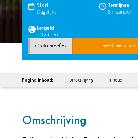
Start
Termijnen
Dagelijks
5 maanden
Lesgeld
€ 129 p/m
Gratis proefles
Direct inschrijven
Pagina inhoud:
Omschrijving
Inhoud
Omschrijving