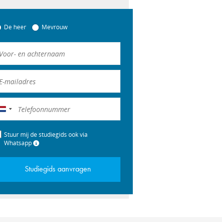
De heer
Mevrouw
Nederland
+31
Stuur mij de studiegids ook via
Whatsapp
Studiegids aanvragen