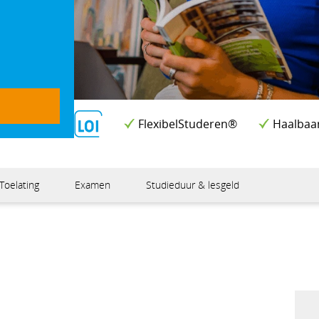
FlexibelStuderen®
Haalbaa
Toelating
Examen
Studieduur & lesgeld