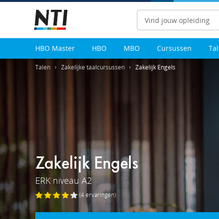
Zoeken
HBO Master
HBO
MBO
Cursussen
Ta
Talen
Zakelijke taalcursussen
Zakelijk Engels
Zakelijk Engels
ERK niveau A2
(4
ervaringen
)