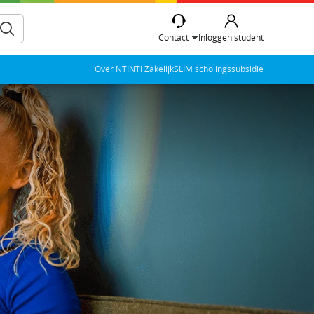
Contact
Inloggen student
Over NTI
NTI Zakelijk
SLIM scholingssubsidie