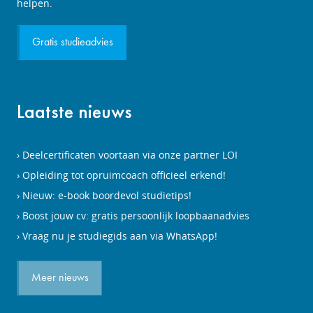
aanvragen
helpen.
Gratis studieadvies
Laatste nieuws
Deelcertificaten voortaan via onze partner LOI
Opleiding tot opruimcoach officieel erkend!
Nieuw: e-book boordevol studietips!
Boost jouw cv: gratis persoonlijk loopbaanadvies
Vraag nu je studiegids aan via WhatsApp!
Meer nieuws