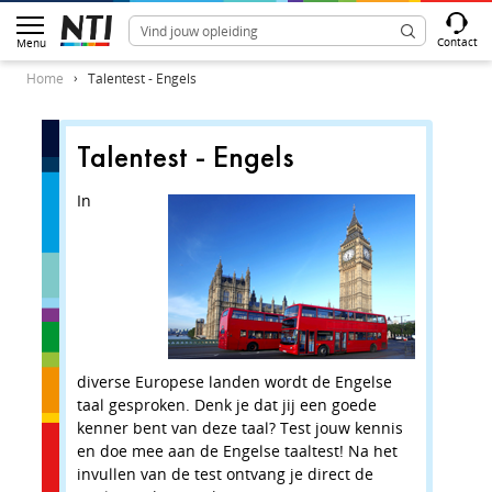
Contact
Menu
Home
Talentest - Engels
Talentest - Engels
Vraag 
Engels
In
Wat is de 
'waar kome
Were a
Where 
Were a
diverse Europese landen wordt de Engelse
taal gesproken. Denk je dat jij een goede
kenner bent van deze taal? Test jouw kennis
Verder
en doe mee aan de Engelse taaltest! Na het
invullen van de test ontvang je direct de