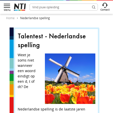
Contact
Menu
Home
Nederlandse spelling
Talentest - Nederlandse
Vraag 
spelling
door!”
de.... 
Weet je
soms niet
wanneer
In de zin 
een woord
de.... ?
eindigt op
een d, t of
Gebied
dt? De
Lijden
Perso
Verder
Nederlandse spelling is de laatste jaren