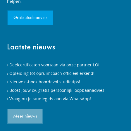
aanvragen
helpen.
Gratis studieadvies
Laatste nieuws
Deelcertificaten voortaan via onze partner LOI
Opleiding tot opruimcoach officieel erkend!
Nieuw: e-book boordevol studietips!
Boost jouw cv: gratis persoonlijk loopbaanadvies
Vraag nu je studiegids aan via WhatsApp!
Meer nieuws