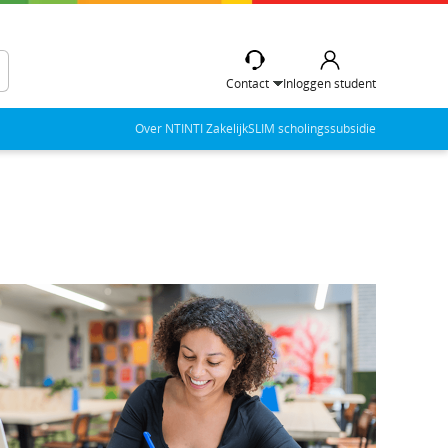
Contact
Inloggen student
Over NTI
NTI Zakelijk
SLIM scholingssubsidie