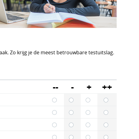
aak. Zo krijg je de meest betrouwbare testuitslag.
--
-
+
++