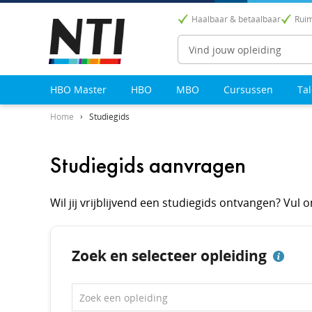
Haalbaar & betaalbaar
Ruim
Zoeken
HBO Master
HBO
MBO
Cursussen
Ta
Home
Studiegids
Studiegids aanvragen
Wil jij vrijblijvend een studiegids ontvangen? Vul
Zoek en selecteer opleiding
Zoek een opleiding