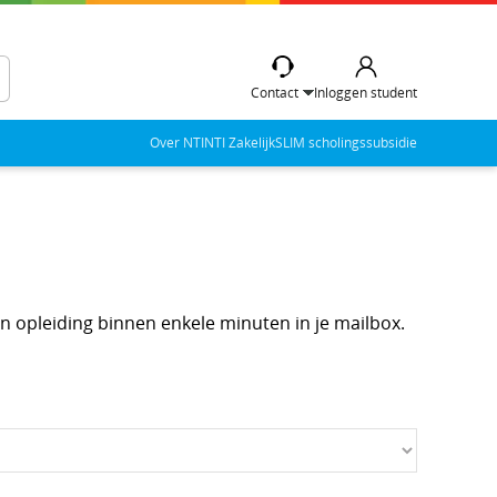
Contact
Inloggen student
Over NTI
NTI Zakelijk
SLIM scholingssubsidie
en opleiding binnen enkele minuten in je mailbox.