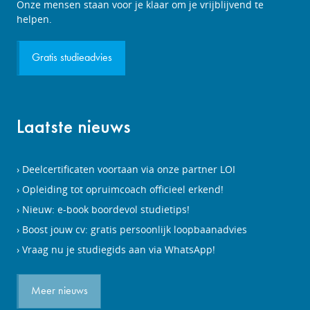
Studieadviesgesprek
Onze mensen staan voor je klaar om je vrijblijvend te
aanvragen
helpen.
Gratis studieadvies
Laatste nieuws
Deelcertificaten voortaan via onze partner LOI
Opleiding tot opruimcoach officieel erkend!
Nieuw: e-book boordevol studietips!
Boost jouw cv: gratis persoonlijk loopbaanadvies
Vraag nu je studiegids aan via WhatsApp!
Meer nieuws