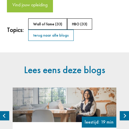
Vind jouw opleiding
Wall of fame
(33)
HBO
(33)
Topics:
terug naar alle blogs
Lees eens deze blogs
leestijd: 19 min