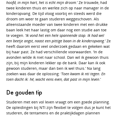
hoofd, in mijn hart, het is echt mijn droom.
’ Ze trouwde, had
twee kinderen thuis en werkte zich op naar manager in de
kinderopvang. De tijd vloog voorbij en steeds werd die
droom om weer te gaan studeren weggeschoven. Als
alleenstaande moeder van twee kinderen met een drukke
baan leek het haar lastig om daar nog een studie aan toe
te voegen. ‘
Ik vond het een hele spannende stap. Ik had wel
een beetje angst, naast een pittige baan in de kinderopvang.
’ Ze
heeft daarom eerst veel onderzoek gedaan en gekeken wat
bij haar past. Ze had verschillende voorwaarden. ‘In de
avonden wilde ik niet naar school. Dan wil ik gewoon thuis
zijn, bij mijn kinderen lekker op de bank. Daar kan ik ook
gewoon studeren, maar dan ben ik wel thuis.’ Na lang
zoeken was daar de oplossing: ‘
Toen kwam ik nti tegen. En
toen dacht ik: hé, wacht eens even, dat past in mijn leven
.’
De gouden tip
Studeren met een vol leven vraagt om een goede planning.
De opleidingen bij NTI zijn flexibel te volgen dus je kunt het
studeren, de tentamens en de praktijkdagen plannen