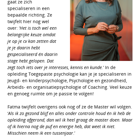
gaat ze zich
specialiseren in een
bepaalde richting. Ze
twijfelt hier nog wel
over: ‘
Het is toch wel een
belangrijke keuze omdat
je op je cv kan zetten dat
je je daarin hebt
gespecialiseerd én daarin
stage hebt gelopen. Dat
zegt toch iets over je interesses, kennis en kunde.
’ In de
opleiding Toegepaste psychologie kan je je specialiseren in
Jeugd- en kinderpsychologie, Psychologie en gezondheid,
Arbeids- en organisatiepsychologie of Coaching. Veel keuze
en genoeg ruimte om je passie te volgen!
Fatma twijfelt overigens ook nog of ze de Master wil volgen.
‘
Als ik zo gezond blijf en alles onder controle houd én ik heb de
opleiding afgerond, dan wil ik heel graag de master doen. Maar
of ik hierna nog de puf en energie heb, dat weet ik niet.
Misschien neem ik een tussenjaar
.’