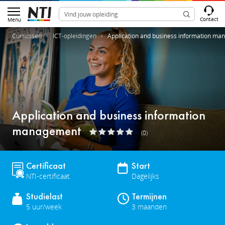
Contact
Menu
Cursussen
ICT-opleidingen
Application and business information m
Application and business information
management
(0)
Certificaat
Start
NTI-certificaat
Dagelijks
Studielast
Termijnen
5 uur/week
3 maanden