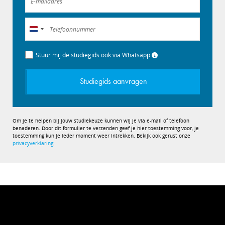
Nederland
+31
Stuur mij de studiegids ook via Whatsapp
Studiegids aanvragen
Om je te helpen bij jouw studiekeuze kunnen wij je via e-mail of telefoon
benaderen. Door dit formulier te verzenden geef je hier toestemming voor, je
toestemming kun je ieder moment weer intrekken. Bekijk ook gerust onze
privacyverklaring
.