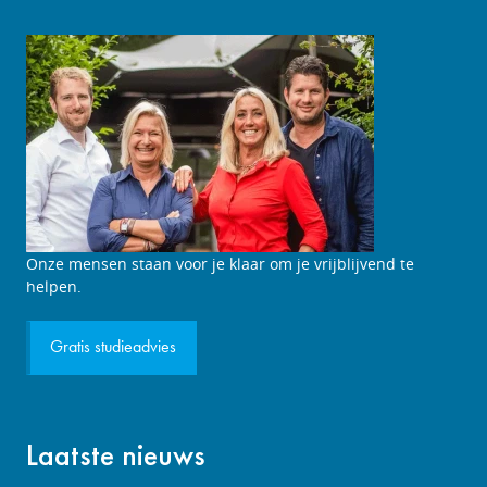
Studieadviesgesprek
Onze mensen staan voor je klaar om je vrijblijvend te
aanvragen
helpen.
Gratis studieadvies
Laatste nieuws