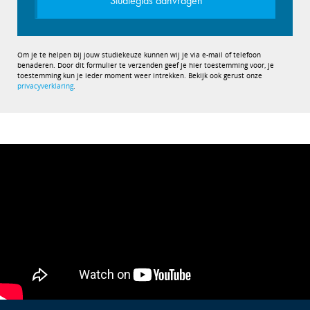
Studiegids aanvragen
Om je te helpen bij jouw studiekeuze kunnen wij je via e-mail of telefoon
benaderen. Door dit formulier te verzenden geef je hier toestemming voor, je
toestemming kun je ieder moment weer intrekken. Bekijk ook gerust onze
privacyverklaring
.