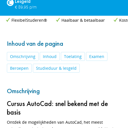
Lesgeld
€ 89,95 p/m
FlexibelStuderen®
Haalbaar & betaalbaar
Kost
Inhoud van de pagina
Omschrijving
Inhoud
Toelating
Examen
Beroepen
Studieduur & lesgeld
Omschrijving
Cursus AutoCad: snel bekend met de
basis
Ontdek de mogelijkheden van AutoCad, het meest