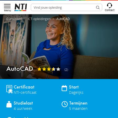
Contact
Menu
Cursussen
ICT-opleidingen
AutoCAD
AutoCAD
(2)
Certificaat
Start
NTI-certificaat
Dagelijks
Studielast
Termijnen
4 uur/week
5 maanden