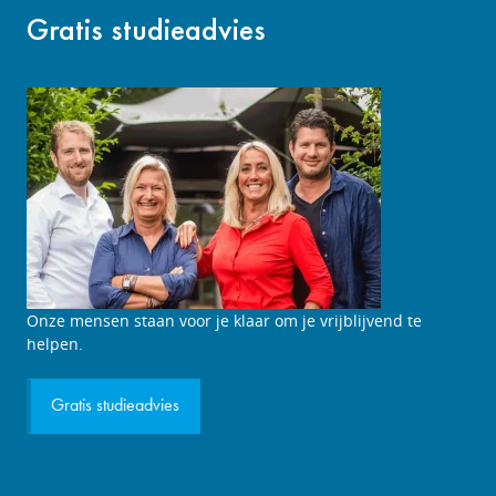
Gratis studieadvies
Studieadviesgesprek
Onze mensen staan voor je klaar om je vrijblijvend te
aanvragen
helpen.
Gratis studieadvies