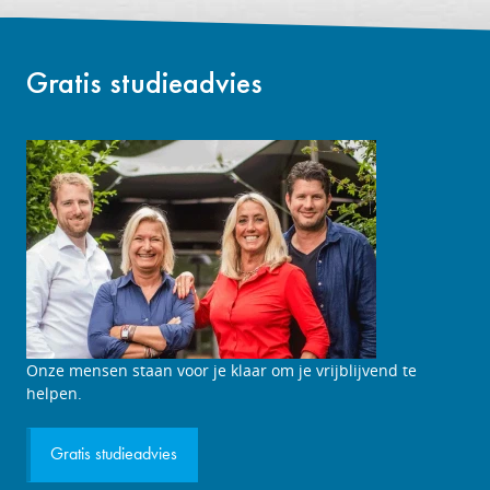
Gratis studieadvies
Studieadviesgesprek
Onze mensen staan voor je klaar om je vrijblijvend te
aanvragen
helpen.
Gratis studieadvies