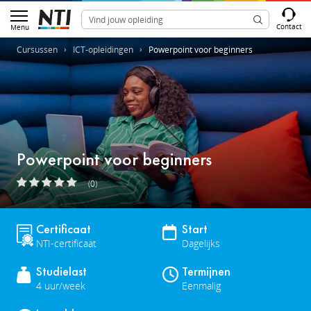
Contact
Menu
Cursussen
ICT-opleidingen
Powerpoint voor beginners
Powerpoint voor beginners
(0)
Certificaat
Start
NTI-certificaat
Dagelijks
Studielast
Termijnen
4 uur/week
Eenmalig