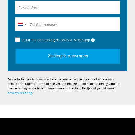
Nederland
+31
Stuur mij de studiegids ook via Whatsapp
Studiegids aanvragen
Om je te helpen bij jouw studiekeuze kunnen wij je via e-mail of telefoon
benaderen. Door dit formulier te verzenden geef je hier toestemming voor, je
toestemming kun je ieder moment weer intrekken. Bekijk ook gerust onze
privacyverklaring
.