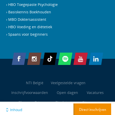
HBO Toegepaste Psychologie
Basiskennis Boekhouden
MBO Doktersassistent
HBO Voeding en diëtetiek
Spaans voor beginners
NTI België
Veelgestelde vragen
Inschrijfvoorwaarden
Open dagen
Vacatures
Blog
Privacy
Disclaimer
Sitemap
Inhoud
Direct inschrijven