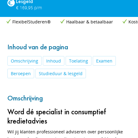
Lesgeld
€ 169,95 p/m
FlexibelStuderen®
Haalbaar & betaalbaar
Kost
Inhoud van de pagina
Omschrijving
Inhoud
Toelating
Examen
Beroepen
Studieduur & lesgeld
Omschrijving
Word dé specialist in consumptief
kredietadvies
Wil jij klanten professioneel adviseren over persoonlijke