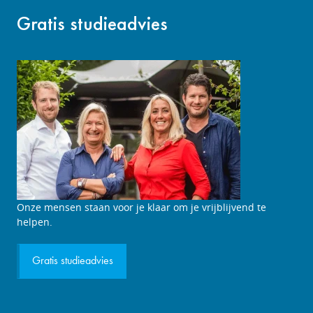
Gratis studieadvies
Studieadviesgesprek
Onze mensen staan voor je klaar om je vrijblijvend te
aanvragen
helpen.
Gratis studieadvies