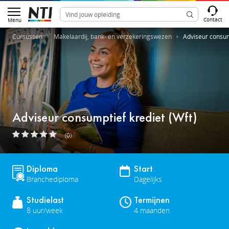
Contact
Menu
Cursussen
Makelaardij, bank- en verzekeringswezen
Adviseur consum
Adviseur consumptief krediet (Wft)
(0)
Diploma
Start
Branchediploma
Dagelijks
Studielast
Termijnen
8 uur/week
4 maanden