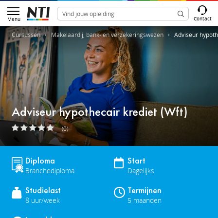
Contact
Menu
Cursussen
Makelaardij, bank- en verzekeringswezen
Adviseur hypothe
Adviseur hypothecair krediet (Wft)
(0)
Diploma
Start
Branchediploma
Dagelijks
Studielast
Termijnen
8 uur/week
5 maanden