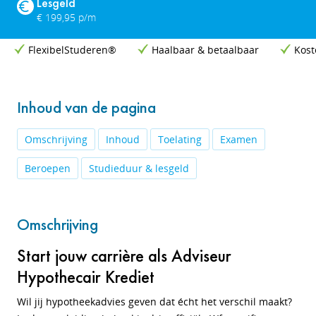
Lesgeld
€ 199,95 p/m
FlexibelStuderen®
Haalbaar & betaalbaar
Kost
Inhoud van de pagina
Omschrijving
Inhoud
Toelating
Examen
Beroepen
Studieduur & lesgeld
Omschrijving
Start jouw carrière als Adviseur
Hypothecair Krediet
Wil jij hypotheekadvies geven dat écht het verschil maakt?