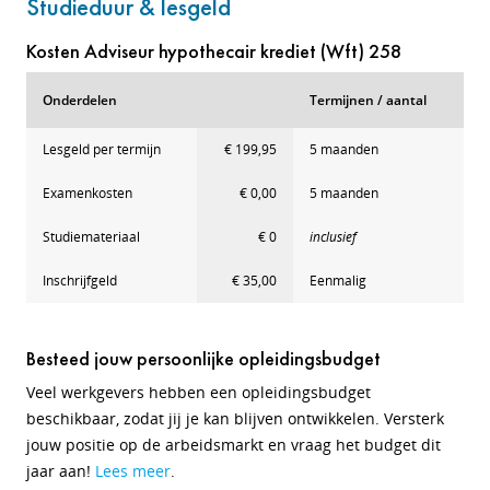
Studieduur & lesgeld
Kosten Adviseur hypothecair krediet (Wft) 258
Onderdelen
Termijnen / aantal
Lesgeld per termijn
€ 199,95
5 maanden
Examenkosten
€ 0,00
5 maanden
Studiemateriaal
€ 0
inclusief
Inschrijfgeld
€ 35,00
Eenmalig
Besteed jouw persoonlijke opleidingsbudget
Veel werkgevers hebben een opleidingsbudget
beschikbaar, zodat jij je kan blijven ontwikkelen. Versterk
jouw positie op de arbeidsmarkt en vraag het budget dit
jaar aan!
Lees meer
.