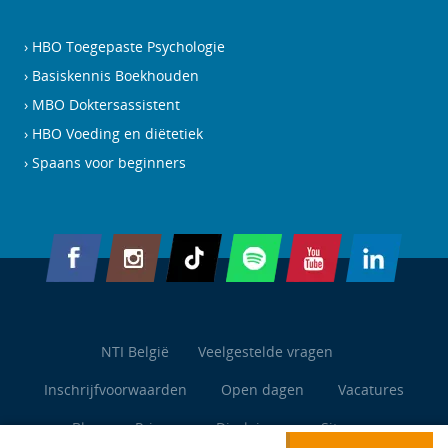
HBO Toegepaste Psychologie
Basiskennis Boekhouden
MBO Doktersassistent
HBO Voeding en diëtetiek
Spaans voor beginners
NTI België
Veelgestelde vragen
Inschrijfvoorwaarden
Open dagen
Vacatures
Blog
Privacy
Disclaimer
Sitemap