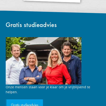
Gratis studieadvies
Studieadviesgesprek
Onze mensen staan voor je klaar om je vrijblijvend te
aanvragen
helpen.
Gratis studieadvies