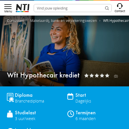
Contact
Menu
Cursussen
Makelaardij, bank- en verzekeringswezen
Wft Hypothecair
Wft Hypothecair krediet
(0)
Diploma
Start
Branchediploma
Dagelijks
Studielast
Termijnen
3 uur/week
6 maanden