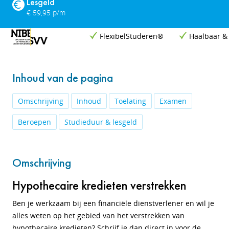
Lesgeld
€ 59,95 p/m
FlexibelStuderen®
Haalbaar &
Inhoud van de pagina
Omschrijving
Inhoud
Toelating
Examen
Beroepen
Studieduur & lesgeld
Omschrijving
Hypothecaire kredieten verstrekken
Ben je werkzaam bij een financiële dienstverlener en wil je
alles weten op het gebied van het verstrekken van
hypothecaire kredieten? Schrijf je dan direct in voor de