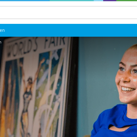
len
n