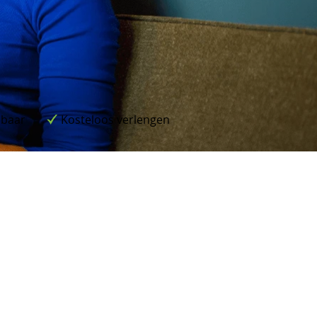
lbaar
Kosteloos verlengen