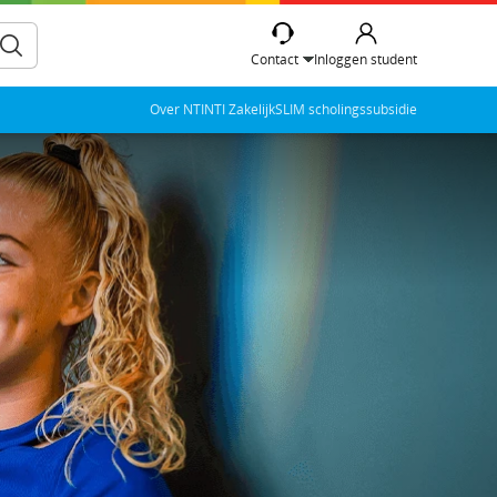
Contact
Inloggen student
Over NTI
NTI Zakelijk
SLIM scholingssubsidie