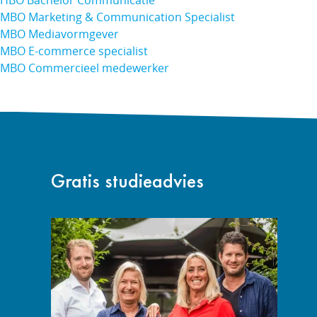
HBO Bachelor Communicatie
MBO Marketing & Communication Specialist
MBO Mediavormgever
MBO E-commerce specialist
MBO Commercieel medewerker
Gratis studieadvies