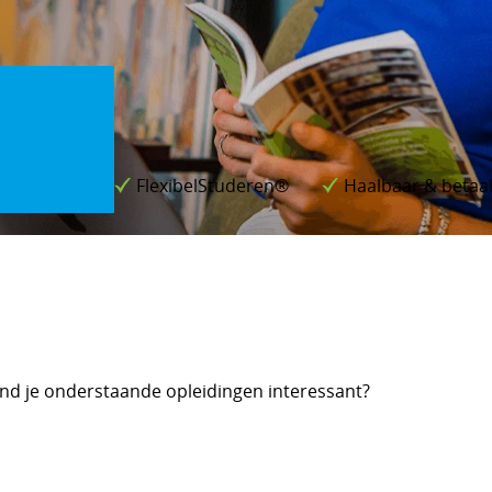
FlexibelStuderen®
Haalbaar & betaa
nd je onderstaande opleidingen interessant?