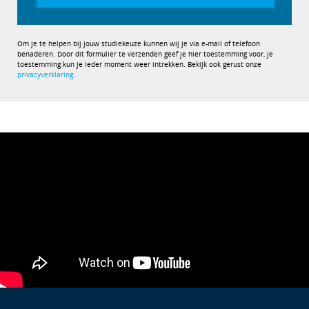
Om je te helpen bij jouw studiekeuze kunnen wij je via e-mail of telefoon
benaderen. Door dit formulier te verzenden geef je hier toestemming voor, je
toestemming kun je ieder moment weer intrekken. Bekijk ook gerust onze
privacyverklaring
.