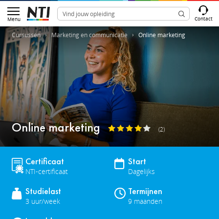
Contact
Menu
Cursussen
Marketing en communicatie
Online marketing
Online marketing
(2)
Certificaat
Start
NTI-certificaat
Dagelijks
Studielast
Termijnen
3 uur/week
9 maanden