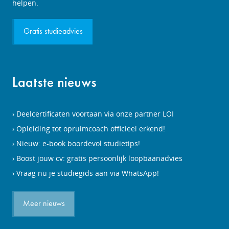
aanvragen
helpen.
Gratis studieadvies
Laatste nieuws
Deelcertificaten voortaan via onze partner LOI
Opleiding tot opruimcoach officieel erkend!
Nieuw: e-book boordevol studietips!
Boost jouw cv: gratis persoonlijk loopbaanadvies
Vraag nu je studiegids aan via WhatsApp!
Meer nieuws