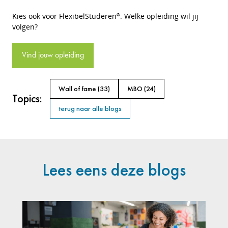
Kies ook voor FlexibelStuderen
. Welke opleiding wil jij
®
volgen?
Vind jouw opleiding
Wall of fame
(33)
MBO
(24)
Topics:
terug naar alle blogs
Lees eens deze blogs