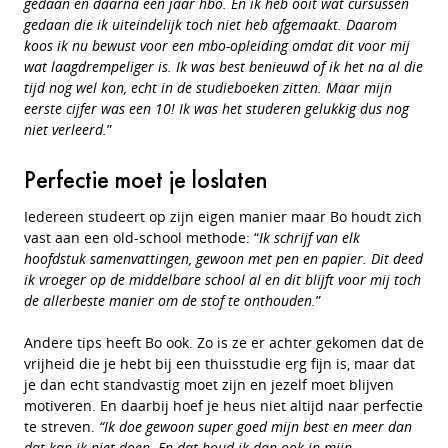
gedaan en daarna een jaar hbo. En ik heb ooit wat cursussen
gedaan die ik uiteindelijk toch niet heb afgemaakt. Daarom
koos ik nu bewust voor een mbo-opleiding omdat dit voor mij
wat laagdrempeliger is. Ik was best benieuwd of ik het na al die
tijd nog wel kon, echt in de studieboeken zitten. Maar mijn
eerste cijfer was een 10! Ik was het studeren gelukkig dus nog
niet verleerd.
”
Perfectie moet je loslaten
Iedereen studeert op zijn eigen manier maar Bo houdt zich
vast aan een old-school methode: “
Ik schrijf van elk
hoofdstuk samenvattingen, gewoon met pen en papier. Dit deed
ik vroeger op de middelbare school al en dit blijft voor mij toch
de allerbeste manier om de stof te onthouden.
”
Andere tips heeft Bo ook. Zo is ze er achter gekomen dat de
vrijheid die je hebt bij een thuisstudie erg fijn is, maar dat
je dan echt standvastig moet zijn en jezelf moet blijven
motiveren. En daarbij hoef je heus niet altijd naar perfectie
te streven.
“Ik doe gewoon super goed mijn best en meer dan
dat kan ik niet doen. En dat houd ik dan ook in mijn