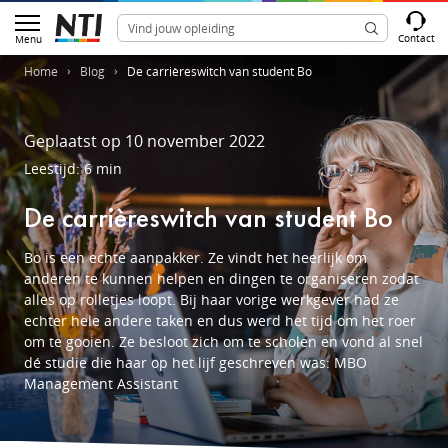
Contact
Menu
Home
Blog
De carrièreswitch van student Bo
Geplaatst op 10 november 2022
Leestijd: 6 min
De carrièreswitch van student Bo
Bo is een echte aanpakker. Ze vindt het heerlijk om
anderen te kunnen helpen en dingen te organiseren zodat
alles op rolletjes loopt. Bij haar vorige werkgever had ze
echter hele andere taken en dus werd het tijd om het roer
om te gooien. Ze besloot zich om te scholen en vond al snel
dé studie die haar op het lijf geschreven was: MBO
Management Assistant