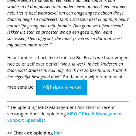
bijvoorbeeld de kinderen een keer naar bed zodat ik kan
studeren of dan passen mijn ouders even op als ik een examen
heb. Het is heel waardevol om een omgeving te hebben die je
daarbij helpt en motiveert. Mijn successen deel ik op mijn beurt
natuurlijk graag met mijn familie. Dan gaan we bijvoorbeeld
lekker uit eten en proosten we op een goed cijfer. Want
successen, klein of groot, die moet je vieren en dat motiveert
mij alleen maar meer.”
Haar familie is hartstikke trots op Bo. En als we haar vragen
hoe ze er zelf over denkt? “
Nou, ik werk, ik heb kinderen en
daarnaast studeer ik ook nog. Als ik het zo bekijk vind ik dat ik
het eigenlijk best goed doe!”
. En daar zijn wij het helemaal
mee eens Bo!
Wij helpen je verder
* De opleiding MBO Management Assistent is recent
vervangen door de opleiding
MBO Office & Management
Support Specialist
.
>> Check de opleiding
hier.