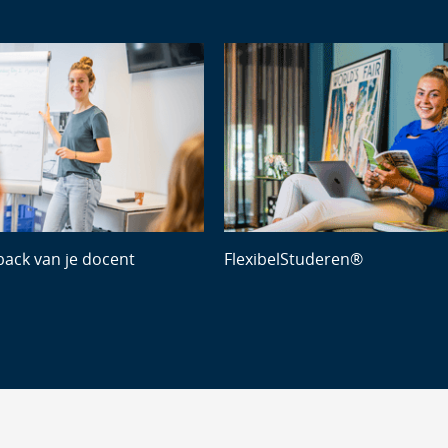
Next
back van je docent
FlexibelStuderen®