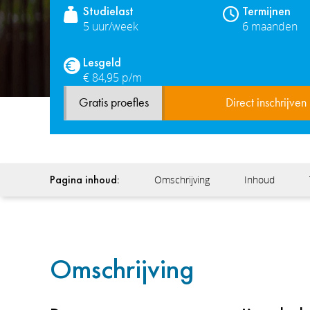
Studielast
Termijnen
5 uur/week
6 maanden
Lesgeld
€ 84,95 p/m
Gratis proefles
Direct inschrijven
Pagina inhoud:
Omschrijving
Inhoud
Omschrijving