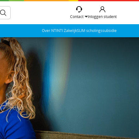
Contact
Inloggen student
Over NTI
NTI Zakelijk
SLIM scholingssubsidie