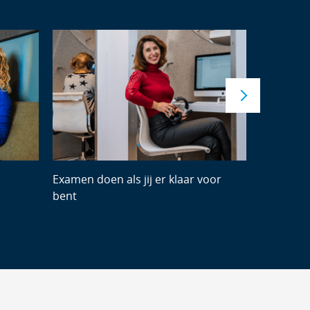
Examen doen als jij er klaar voor
Leren uit
bent