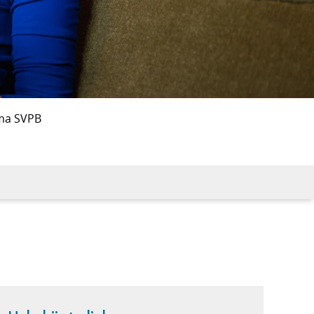
ma SVPB
d