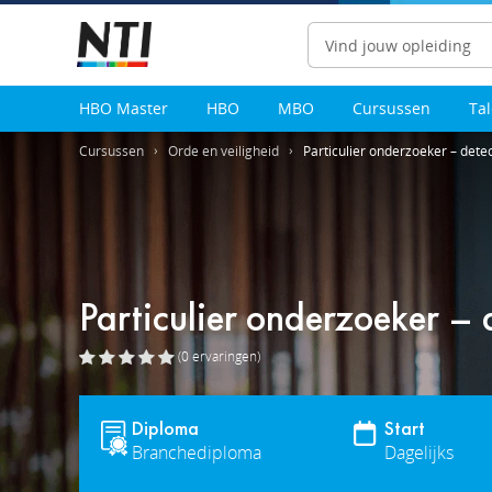
Zoeken
HBO Master
HBO
MBO
Cursussen
Ta
Cursussen
Orde en veiligheid
Particulier onderzoeker – detec
Particulier onderzoeker – 
(0
ervaringen
)
Diploma
Start
Branchediploma
Dagelijks