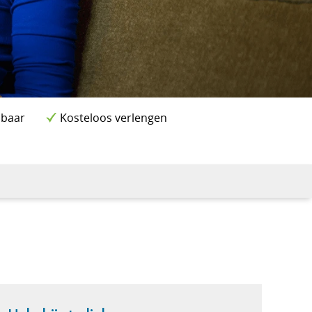
lbaar
Kosteloos verlengen
d