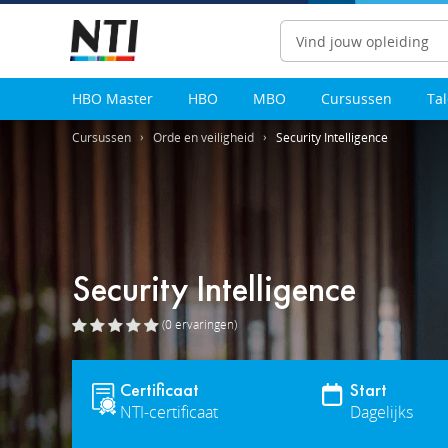
Zoeken
HBO Master
HBO
MBO
Cursussen
Ta
Cursussen
Orde en veiligheid
Security Intelligence
Security Intelligence
(0
ervaringen
)
Certificaat
Start
NTI-certificaat
Dagelijks