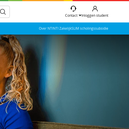
Contact
Inloggen student
Over NTI
NTI Zakelijk
SLIM scholingssubsidie