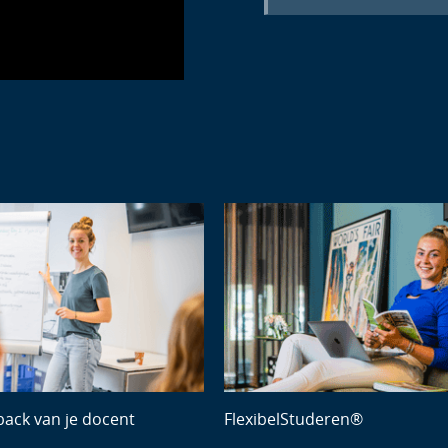
Next
back van je docent
FlexibelStuderen®