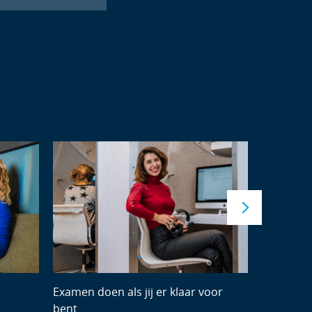
Examen doen als jij er klaar voor
Leren uit
bent