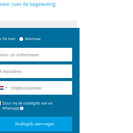
meer over de begeleiding.
De heer
Mevrouw
Nederland
+31
Stuur mij de studiegids ook via
Whatsapp
Studiegids aanvragen