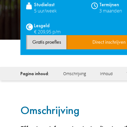
Studielast
Termijnen
5 uur/week
3 maanden
Lesgeld
€ 209,95 p/m
Gratis proefles
Direct inschrijven
Pagina inhoud:
Omschrijving
Inhoud
Omschrijving