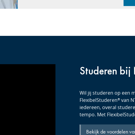
Studeren bij
Wil jij studeren op een m
FlexibelStuderen
van NT
®
iedereen, overal studeren
tempo. Met FlexibelStu
Bekijk de voordelen va