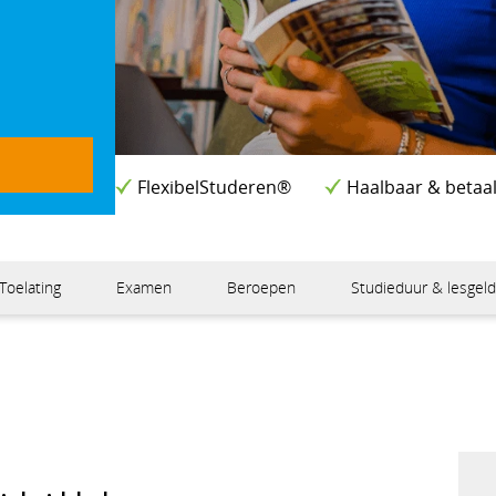
FlexibelStuderen®
Haalbaar & betaa
Toelating
Examen
Beroepen
Studieduur & lesgel