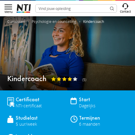
Contact
Menu
Cursussen
Psychologie en counselling
Kindercoach
Kindercoach
(5)
Certificaat
Start
NTI-certificaat
Dagelijks
Studielast
Termijnen
5 uur/week
6 maanden