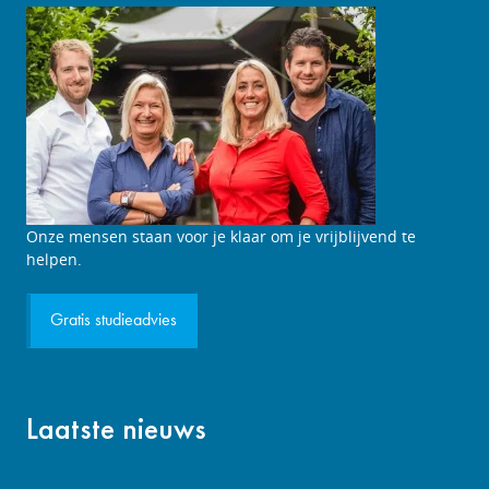
Studieadviesgesprek
Onze mensen staan voor je klaar om je vrijblijvend te
aanvragen
helpen.
Gratis studieadvies
Laatste nieuws