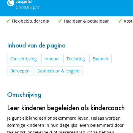
Lesgeld
€ 109,95 p/m
FlexibelStuderen®
Haalbaar & betaalbaar
Kost
Inhoud van de pagina
Omschrijving
Inhoud
Toelating
Examen
Beroepen
Studieduur & lesgeld
Omschrijving
Leer kinderen begeleiden als kindercoach
Je gunt elk kind een onbekommerd leven. Helaas worden
sommige kinderen in hun dagelijks leven belemmerd door
faalangst, onzekerheid of piekergedrag. Of ze hebben