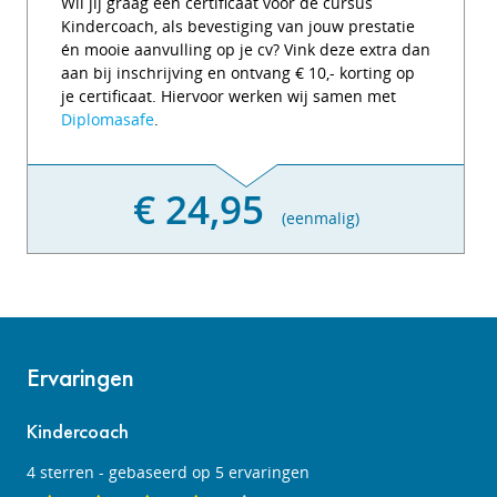
Wil jij graag een certificaat voor de cursus
Kindercoach, als bevestiging van jouw prestatie
én mooie aanvulling op je cv? Vink deze extra dan
aan bij inschrijving en ontvang € 10,- korting op
je certificaat. Hiervoor werken wij samen met
Diplomasafe
.
€ 24,95
(eenmalig)
Ervaringen
Kindercoach
4
sterren - gebaseerd op
5
ervaringen