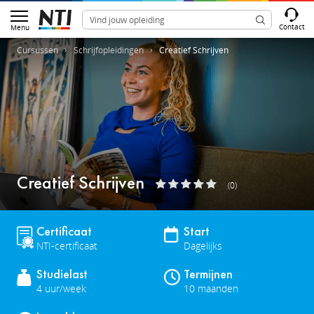
Contact
Menu
Cursussen
Schrijfopleidingen
Creatief Schrijven
Creatief Schrijven
(0)
Certificaat
Start
NTI-certificaat
Dagelijks
Studielast
Termijnen
4 uur/week
10 maanden