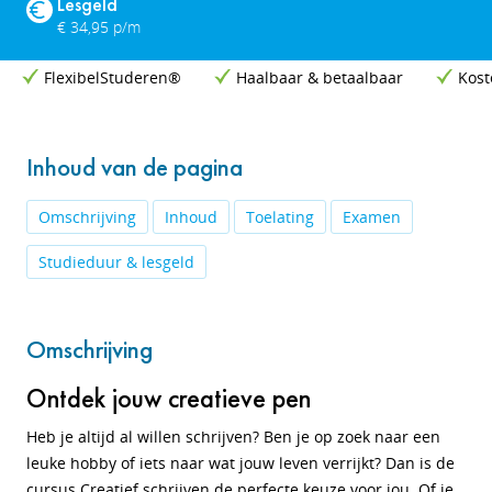
Lesgeld
€ 34,95 p/m
FlexibelStuderen®
Haalbaar & betaalbaar
Kost
Inhoud van de pagina
Omschrijving
Inhoud
Toelating
Examen
Studieduur & lesgeld
Omschrijving
Ontdek jouw creatieve pen
Heb je altijd al willen schrijven? Ben je op zoek naar een
leuke hobby of iets naar wat jouw leven verrijkt? Dan is de
cursus Creatief schrijven de perfecte keuze voor jou. Of je