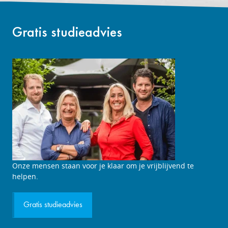
Gratis studieadvies
Studieadviesgesprek
Onze mensen staan voor je klaar om je vrijblijvend te
aanvragen
helpen.
Gratis studieadvies