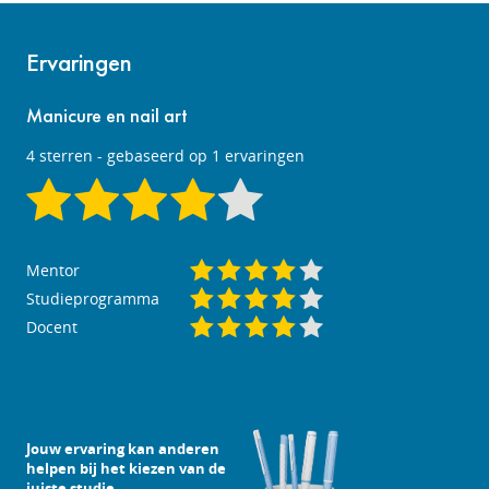
Ervaringen
Manicure en nail art
4
sterren - gebaseerd op
1
ervaringen
Mentor
Studieprogramma
Docent
Jouw ervaring kan anderen
helpen bij het kiezen van de
juiste studie