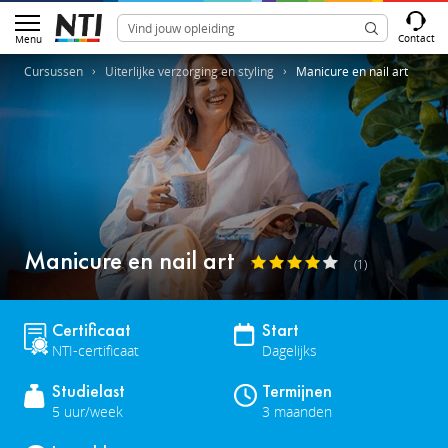
Contact
Menu
Cursussen
Uiterlijke verzorging en styling
Manicure en nail art
Manicure en nail art
(1)
Certificaat
Start
NTI-certificaat
Dagelijks
Studielast
Termijnen
5 uur/week
3 maanden