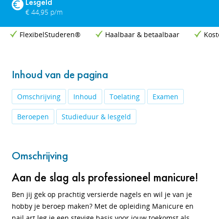
Lesgeld
€ 44,95 p/m
FlexibelStuderen®
Haalbaar & betaalbaar
Kost
Inhoud van de pagina
Omschrijving
Inhoud
Toelating
Examen
Beroepen
Studieduur & lesgeld
Omschrijving
Aan de slag als professioneel manicure!
Ben jij gek op prachtig versierde nagels en wil je van je
hobby je beroep maken? Met de opleiding Manicure en
nail art leg je een stevige basis voor jouw toekomst als