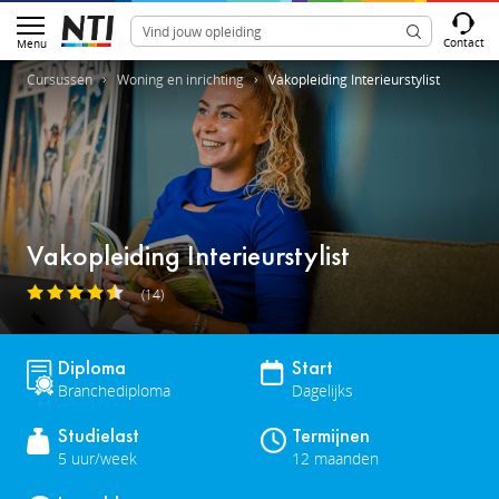
Contact
Menu
Cursussen
Woning en inrichting
Vakopleiding Interieurstylist
Vakopleiding Interieurstylist
(14)
Diploma
Start
Branchediploma
Dagelijks
Studielast
Termijnen
5 uur/week
12 maanden