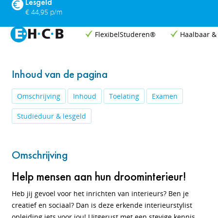
Lesgeld
€ 44,95 p/m
FlexibelStuderen®
Haalbaar &
Inhoud van de pagina
Omschrijving
Inhoud
Toelating
Examen
Studieduur & lesgeld
Omschrijving
Help mensen aan hun droominterieur!
Heb jij gevoel voor het inrichten van interieurs? Ben je
creatief en sociaal? Dan is deze erkende interieurstylist
opleiding iets voor jou! Uitgerust met een stevige kennis