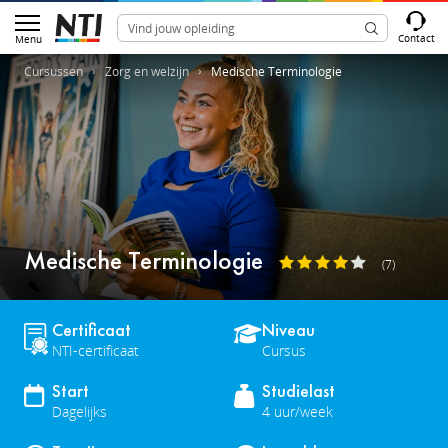
Contact
Menu
Cursussen
Zorg en welzijn
Medische Terminologie
Medische Terminologie
(7)
Certificaat
Niveau
NTI-certificaat
Cursus
Start
Studielast
Dagelijks
4 uur/week