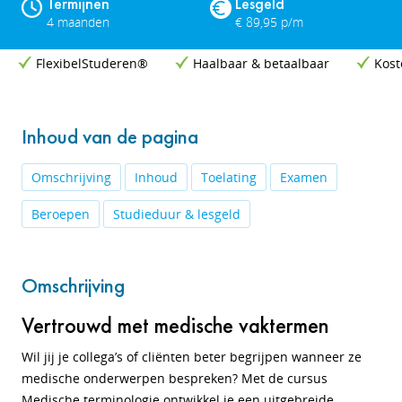
Termijnen
Lesgeld
4 maanden
€ 89,95 p/m
FlexibelStuderen®
Haalbaar & betaalbaar
Kost
Inhoud van de pagina
Omschrijving
Inhoud
Toelating
Examen
Beroepen
Studieduur & lesgeld
Omschrijving
Vertrouwd met medische vaktermen
Wil jij je collega’s of cliënten beter begrijpen wanneer ze
medische onderwerpen bespreken? Met de cursus
Medische terminologie ontwikkel je een uitgebreide