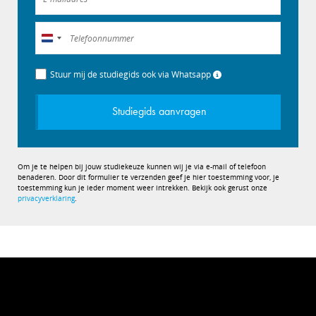
Nederland
+31
Stuur mij de studiegids ook via Whatsapp
Studiegids aanvragen
Om je te helpen bij jouw studiekeuze kunnen wij je via e-mail of telefoon
benaderen. Door dit formulier te verzenden geef je hier toestemming voor, je
toestemming kun je ieder moment weer intrekken. Bekijk ook gerust onze
privacyverklaring
.