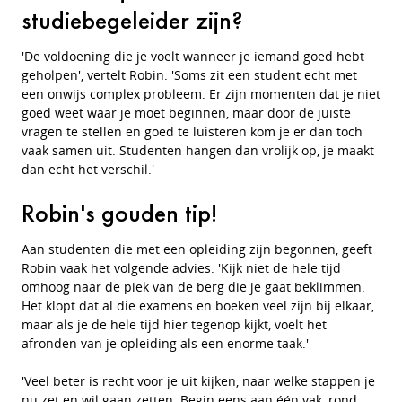
studiebegeleider zijn?
'De voldoening die je voelt wanneer je iemand goed hebt
geholpen', vertelt Robin. 'Soms zit een student echt met
een onwijs complex probleem. Er zijn momenten dat je niet
goed weet waar je moet beginnen, maar door de juiste
vragen te stellen en goed te luisteren kom je er dan toch
vaak samen uit. Studenten hangen dan vrolijk op, je maakt
dan echt het verschil.'
Robin's gouden tip!
Aan studenten die met een opleiding zijn begonnen, geeft
Robin vaak het volgende
advies: 'Kijk niet de hele tijd
omhoog naar de piek van de berg die je gaat beklimmen.
Het klopt dat al die examens en boeken veel zijn bij elkaar,
maar als je de hele tijd hier tegenop kijkt, voelt het
afronden van je opleiding als een enorme taak.'
'Veel beter is recht voor je uit kijken, naar welke stappen je
nu zet en wil gaan zetten. Begin eens aan één vak, rond