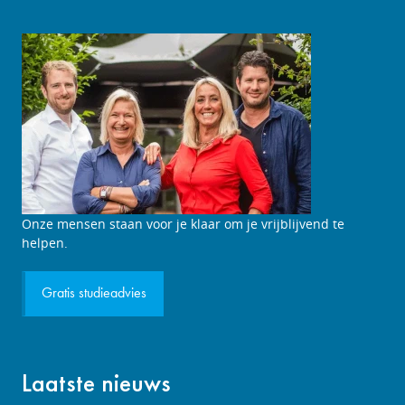
Studieadviesgesprek
Onze mensen staan voor je klaar om je vrijblijvend te
aanvragen
helpen.
Gratis studieadvies
Laatste nieuws