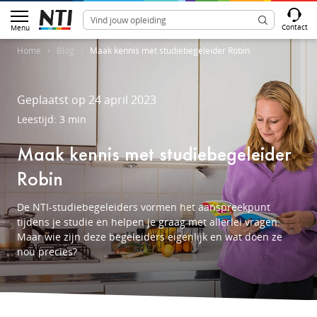
Contact
Menu
Home
Blog
Maak kennis met studiebegeleider Robin
Geplaatst op 24 april 2023
Leestijd: 3 min
Maak kennis met studiebegeleider
Robin
De NTI-studiebegeleiders vormen het aanspreekpunt
tijdens je studie en helpen je graag met allerlei vragen.
Maar wie zijn deze begeleiders eigenlijk en wat doen ze
nou precies?