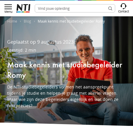
Contact
Menu
Home
Blog
Maak kennis met studiebegeleider Romy
Geplaatst op 9 augustus 2023
Leestijd: 2 min
Maak kennis met studiebegeleider
Romy
De NTI-studiebegeleiders vormen het aanspreekpunt
tijdens je studie en helpen je graag met allerlei vragen.
Maar wie zijn deze begeleiders eigenlijk en wat doen ze
nou precies?