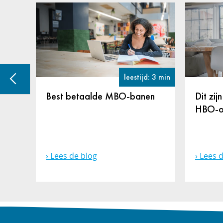
: 2 min
leestijd: 3 min
Best betaalde MBO-banen
Dit zij
et
HBO-o
Lees de blog
Lees d