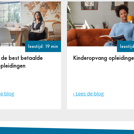
leestijd: 19 min
leestij
Next
n de best betaalde
Kinderopvang opleiding
pleidingen
e blog
Lees de blog