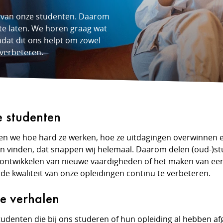
n van onze studenten. Daarom
te laten. We horen graag wat
mdat dit ons helpt om zowel
 verbeteren.
e studenten
 zien we hoe hard ze werken, hoe ze uitdagingen overwinnen 
van vinden, dat snappen wij helemaal. Daarom delen (oud-)s
 ontwikkelen van nieuwe vaardigheden of het maken van een
de kwaliteit van onze opleidingen continu te verbeteren.
de verhalen
tudenten die bij ons studeren of hun opleiding al hebben af