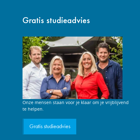
Gratis studieadvies
Studieadviesgesprek
Onze mensen staan voor je klaar om je vrijblijvend
aanvragen
te helpen.
Gratis studieadvies