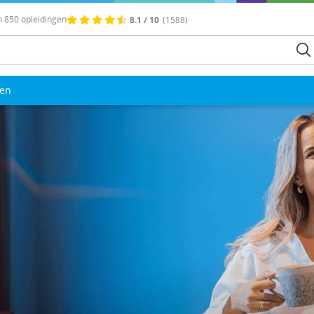
 850 opleidingen
8.1 / 10
(1588)
len