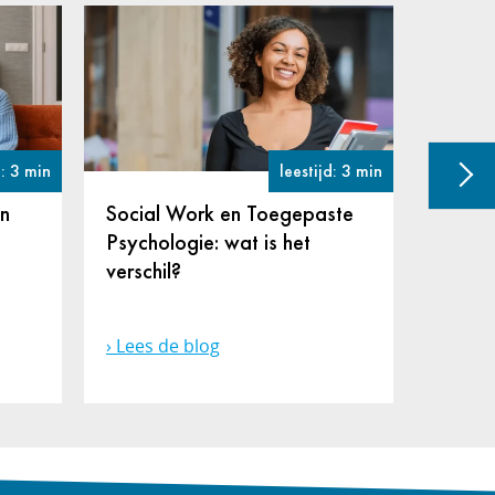
d: 3 min
leestijd: 3 min
en
Social Work en Toegepaste
Verzo
Psychologie: wat is het
Verple
verschil?
versch
Lees de blog
Lees 