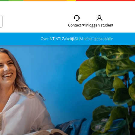
Contact
Inloggen student
Over NTI
NTI Zakelijk
SLIM scholingssubsidie