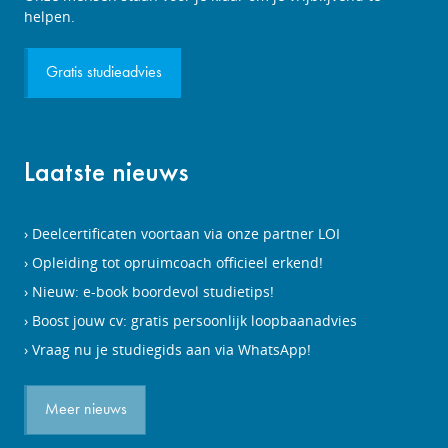
aanvragen
helpen.
Gratis studieadvies
Laatste nieuws
Deelcertificaten voortaan via onze partner LOI
Opleiding tot opruimcoach officieel erkend!
Nieuw: e-book boordevol studietips!
Boost jouw cv: gratis persoonlijk loopbaanadvies
Vraag nu je studiegids aan via WhatsApp!
Meer nieuws