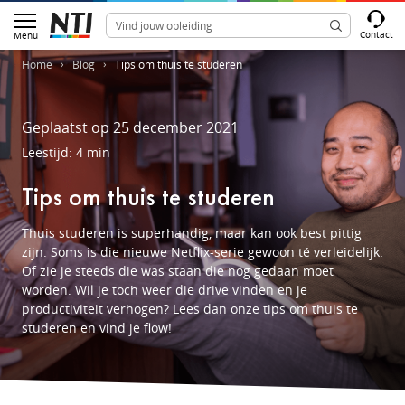
Contact
Menu
Home
Blog
Tips om thuis te studeren
Geplaatst op 25 december 2021
Leestijd: 4 min
Tips om thuis te studeren
Thuis studeren is superhandig, maar kan ook best pittig
zijn. Soms is die nieuwe Netflix-serie gewoon té verleidelijk.
Of zie je steeds die was staan die nog gedaan moet
worden. Wil je toch weer die drive vinden en je
productiviteit verhogen? Lees dan onze tips om thuis te
studeren en vind je flow!