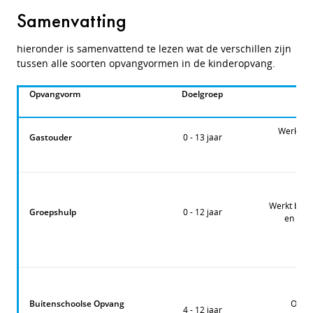
Samenvatting
hieronder is samenvattend te lezen wat de verschillen zijn
tussen alle soorten opvangvormen in de kinderopvang.
Opvangvorm
Doelgroep
Werkt thu
Gastouder
0 - 13 jaar
b
Werkt binne
Groepshulp
0 - 12 jaar
en lich
Buitenschoolse Opvang
Opvan
4 - 12 jaar