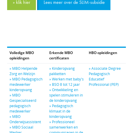
» klik hier
Lees meer over de SLIM-subsidie
Volledige MBO
Erkende MBO
HBO opleidingen
opleidingen
certificaten
» MBO Helpende
» Kinderopvang
» Associate Degree
Zorg en Welzijn
pakketten
Pedagogisch
» MBO Pedagogisch
» Werken met baby's
Educatief
medewerker
» BSO 8 tot 12 jaar
Professional (PEP)
kinderopvang
» Ontwikkeling en
» MBO
spelen stimuleren in
Gespecialiseerd
de kinderopvang
pedagogisch
» Pedagogisch
medewerker
klimaat in de
» MBO
kinderopvang
Onderwijsassistent
» Professioneel
» MBO Sociaal
samenwerken en
Werker
communiceren in de