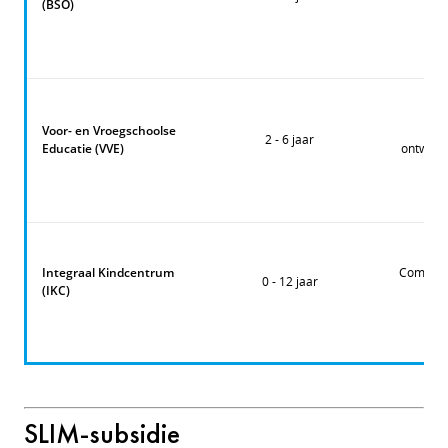
(BSO)
Voor- en Vroegschoolse
2 - 6 jaar
Educatie (VVE)
ontwikk
Integraal Kindcentrum
Combinat
0 - 12 jaar
(IKC)
SLIM-subsidie