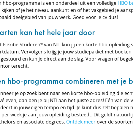
n hbo-programma is een onderdeel uit een volledige
HBO ba
d kijken of je het niveau aankunt en of het vakgebied je aans
paald deelgebied van jouw werk. Goed voor je cv dus!
arten kan het hele jaar door
t FlexibelStuderen
van NTI kun jij een korte hbo-opleiding sta
®
artdatum.
Vervolgens krijg je jouw studiepakket met boeken
gestuurd en kun je direct aan de slag. Voor vragen of begeleid
ntor terecht.
en hbo-programma combineren met je 
nneer je op zoek bent naar een korte hbo-opleiding die ech
véleven, dan ben je bij NTI aan het juiste adres!
Eén van de v
deert in jouw eigen tempo en tijd. Je kunt dus zelf bepalen 
d per week je aan jouw opleiding besteedt. Dit geldt natuurl
chelors en associate degrees.
Ontdek meer
over de soorten