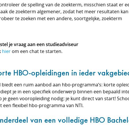
ontroleer de spelling van de zoekterm, misschien staat er ee
Maak de zoekterm algemener, zodat het meer resultaten kan
Probeer te zoeken met een andere, soortgelijke, zoekterm
stel je vraag aan een studieadviseur
k
hier
om een chat te starten.
orte HBO-opleidingen in ieder vakgebie
I biedt een ruim aanbod aan hbo-programma’s: korte opleid
rdiept je in een specifiek onderwerp binnen een bepaald in
 je geen vooropleiding nodig: je kunt direct van start! Schoo
t een flexibel hbo-programma van NTI.
nderdeel van een volledige HBO Bachel