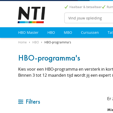
Haalbaar & betaalbaar
Ruim
Zoeken
HBO Master
HBO
MBO
Cursussen
Ta
Home
HBO
HBO-programma's
HBO-programma's
Kies voor een HBO-programma en versterk in korte 
Binnen 3 tot 12 maanden tijd wordt jij een expert 
Er
Filters
Mis