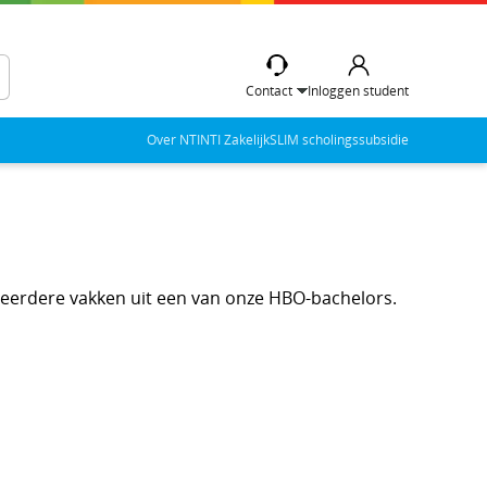
Contact
Inloggen student
Over NTI
NTI Zakelijk
SLIM scholingssubsidie
f meerdere vakken uit een van onze HBO-bachelors.