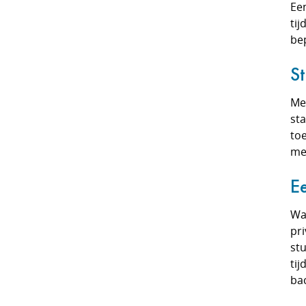
Ee
tij
be
St
Me
st
toe
me
E
Wa
pri
stu
tij
ba