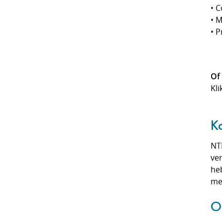
• C
• 
• 
Of 
Kli
K
NT
ve
heb
me
O