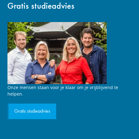
Gratis studieadvies
Studieadviesgesprek
Onze mensen staan voor je klaar om je vrijblijvend te
aanvragen
helpen.
Gratis studieadvies