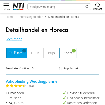
Contact
Menu
Home
Interessegebieden
Detailhandel en Horeca
Detailhandel en Horeca
Lees meer
1
Duur
Prijs
Soort
Filters
Resultaten
1
-
6
van
6
Populariteit
Populariteit
Naam (A-Z)
Vakopleiding Weddingplanner
Naam (Z-A)
(14)
Prijs (Laag-Hoog)
11 maanden
FlexibelStuderen®
Prijs (Hoog-Laag)
Cursussen
Haalbaar & betaalbaar
Studieduur (Kort-Lang)
€ 64,95
p/m
Kosteloos verlengen