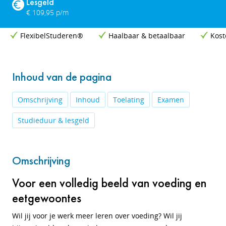
Lesgeld
€ 109,95 p/m
FlexibelStuderen®
Haalbaar & betaalbaar
Kost
Inhoud van de pagina
Omschrijving
Inhoud
Toelating
Examen
Studieduur & lesgeld
Omschrijving
Voor een volledig beeld van voeding en
eetgewoontes
Wil jij voor je werk meer leren over voeding? Wil jij