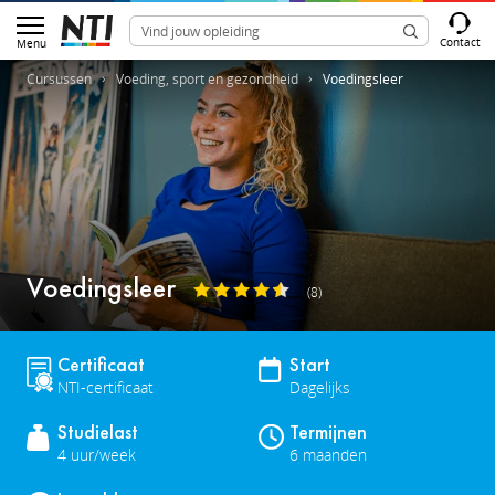
Contact
Menu
Cursussen
Voeding, sport en gezondheid
Voedingsleer
Voedingsleer
(8)
Certificaat
Start
NTI-certificaat
Dagelijks
Studielast
Termijnen
4 uur/week
6 maanden