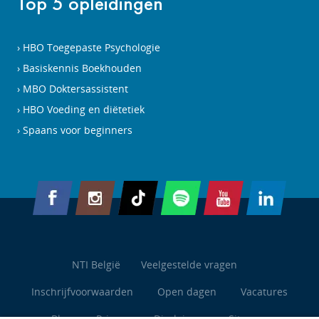
Top 5 opleidingen
HBO Toegepaste Psychologie
Basiskennis Boekhouden
MBO Doktersassistent
HBO Voeding en diëtetiek
Spaans voor beginners
NTI België
Veelgestelde vragen
Inschrijfvoorwaarden
Open dagen
Vacatures
Blog
Privacy
Disclaimer
Sitemap