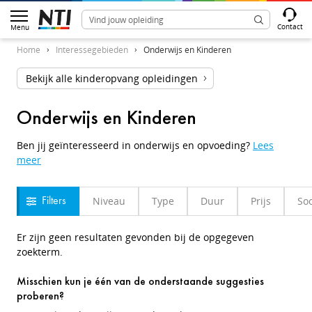
Contact
Menu
Home
Interessegebieden
Onderwijs en Kinderen
Bekijk alle kinderopvang opleidingen
Onderwijs en Kinderen
Ben jij geïnteresseerd in onderwijs en opvoeding?
Lees
meer
Niveau
Type
Duur
Prijs
Soo
Filters
Er zijn geen resultaten gevonden bij de opgegeven
zoekterm.
Misschien kun je één van de onderstaande suggesties
proberen?