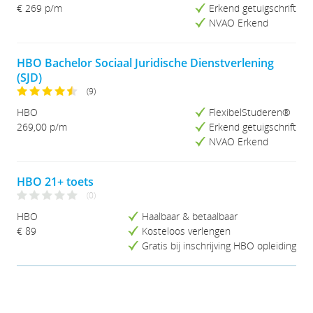
Prijs (Hoog-Laag)
€ 269 p/m
Erkend getuigschrift
Studieduur (Kort-Lang)
NVAO Erkend
Studieduur (Lang-Kort)
HBO Bachelor Sociaal Juridische Dienstverlening
(SJD)
(9)
HBO
FlexibelStuderen®
269,00 p/m
Erkend getuigschrift
NVAO Erkend
HBO 21+ toets
(0)
HBO
Haalbaar & betaalbaar
€ 89
Kosteloos verlengen
Gratis bij inschrijving HBO opleiding