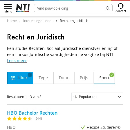
Contact
Menu
Home
Interessegebieden
Recht en Juridisch
Recht en Juridisch
Een studie Rechten, Sociaal Juridische dienstverlening of
een cursus Juridische vaardigheden: je volgt ze bij NTI.
Lees meer
1
Type
Duur
Prijs
Soort
Filters
Resultaten
1
-
3
van
3
Populariteit
Populariteit
Naam (A-Z)
HBO Bachelor Rechten
Naam (Z-A)
(44)
Prijs (Laag-Hoog)
HBO
FlexibelStuderen®