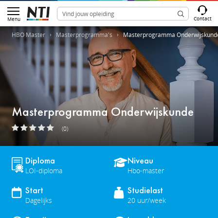
Contact
Menu
HBO Master
Masterprogramma's
Masterprogramma Onderwijskund
Masterprogramma Onderwijskunde
(0)
Diploma
Niveau
LOI-diploma
Hbo-master
Start
Studielast
Dagelijks
20 uur/week