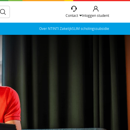
Contact
Inloggen student
Over NTI
NTI Zakelijk
SLIM scholingssubsidie