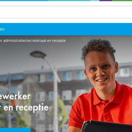
len
administratie/secretariaat en receptie
ewerker
 en receptie