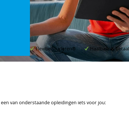
FlexibelStuderen®
Haalbaar & betaa
Onderdeel van erkende opleiding
 een van onderstaande opleidingen iets voor jou: