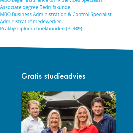
MBO Legal, Insurance & HR Services Specialist
Associate degree Bedrijfskunde
MBO Business Administration & Control Specialist
Administratief medewerker
Praktijkdiploma boekhouden (PDB®)
Gratis studieadvies