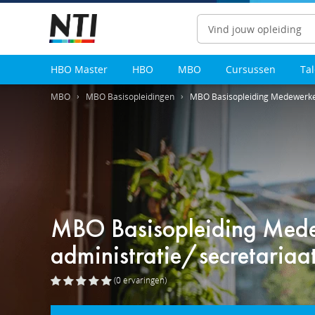
Zoeken
HBO Master
HBO
MBO
Cursussen
Ta
MBO
MBO Basisopleidingen
MBO Basisopleiding Medewerker 
MBO Basisopleiding Med
administratie/secretariaat
(0
ervaringen
)