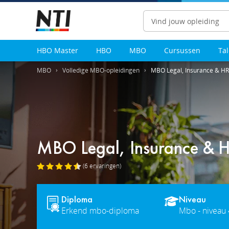
Zoeken
HBO Master
HBO
MBO
Cursussen
Ta
MBO
Volledige MBO-opleidingen
MBO Legal, Insurance & HR 
MBO Legal, Insurance & HR
(6
ervaringen
)
Diploma
Niveau
Erkend mbo-diploma
Mbo - niveau 