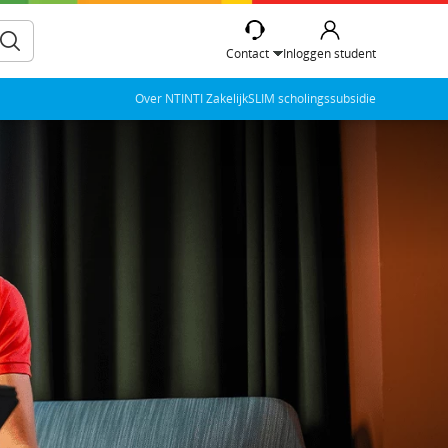
Contact
Inloggen student
Over NTI
NTI Zakelijk
SLIM scholingssubsidie