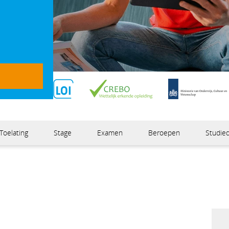
Kosteloos verlengen
Erkend dip
Toelating
Stage
Examen
Beroepen
Studied