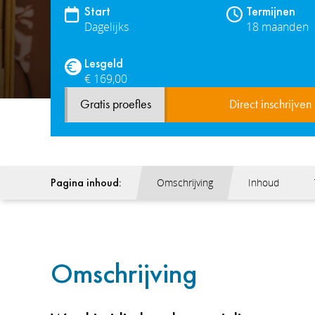
Start
Termijnen
Dagelijks
18 maanden
Lesgeld
€ 169,00
Gratis proefles
Direct inschrijven
Pagina inhoud:
Omschrijving
Inhoud
Omschrijving